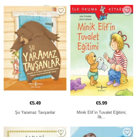
€5.49
€5.99
Şu Yaramaz Tavşanlar
Minik Elif`in Tuvalet Eğitimi;
İlk...