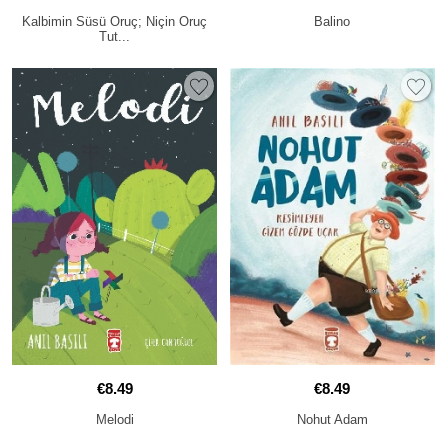
Kalbimin Süsü Oruç; Niçin Oruç
Balino
Tut...
€8.49
€8.49
Melodi
Nohut Adam