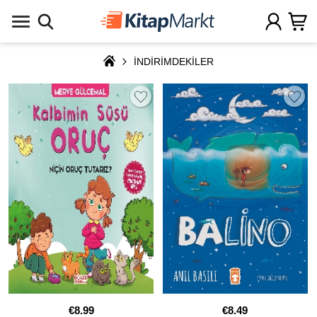
İNDİRİMDEKİLER
€8.99
€8.49