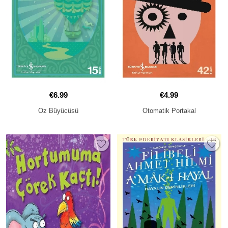
€6.99
€4.99
Oz Büyücüsü
Otomatik Portakal