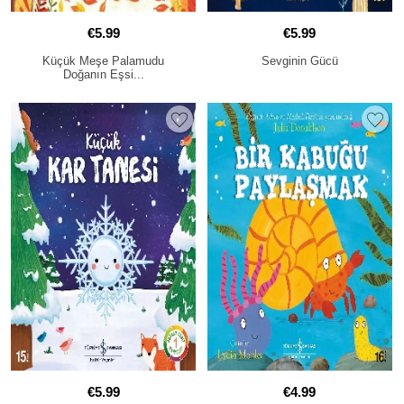
€5.99
€5.99
Küçük Meşe Palamudu
Sevginin Gücü
Doğanın Eşsi...
€5.99
€4.99