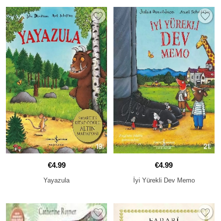
€4.99
€4.99
Yayazula
İyi Yürekli Dev Memo