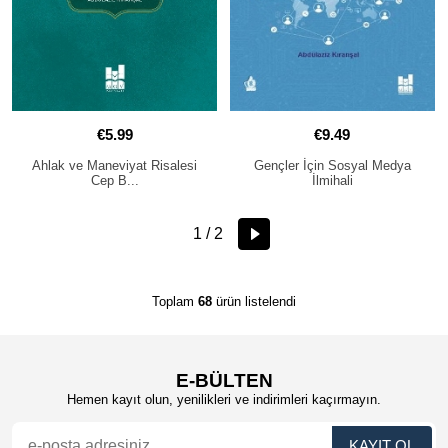
€5.99
€9.49
Ahlak ve Maneviyat Risalesi
Gençler İçin Sosyal Medya
Cep B...
İlmihali
1 / 2
Toplam
68
ürün listelendi
E-BÜLTEN
Hemen kayıt olun, yenilikleri ve indirimleri kaçırmayın.