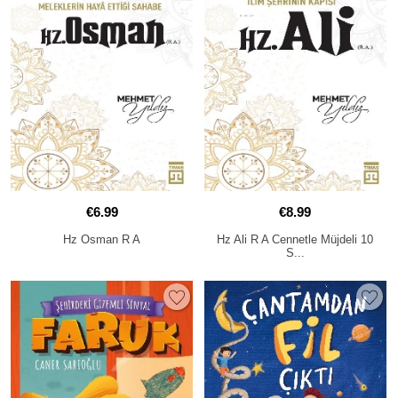
€6.99
€8.99
Hz Osman R A
Hz Ali R A Cennetle Müjdeli 10
S...