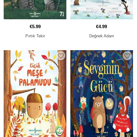
€5.99
€4.99
Pırtık Tekir
Değnek Adam