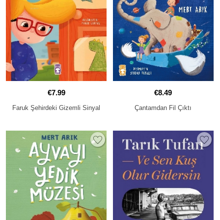
€7.99
€8.49
Faruk Şehirdeki Gizemli Sinyal
Çantamdan Fil Çıktı