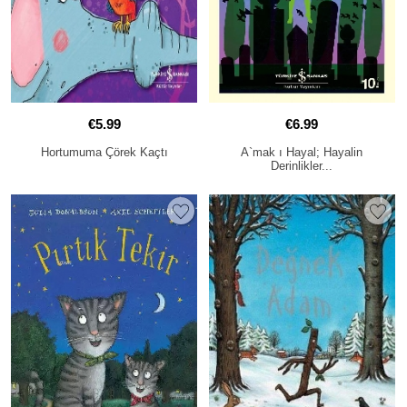
€5.99
€6.99
Hortumuma Çörek Kaçtı
A`mak ı Hayal; Hayalin
Derinlikler...