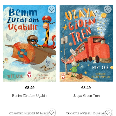
€8.49
€8.49
Benim Zürafam Uçabilir
Uzaya Giden Tren