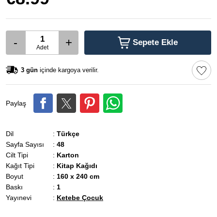
-
+
Sepete Ekle
Adet
3 gün
içinde kargoya verilir.
Paylaş
Dil
:
Türkçe
Sayfa Sayısı
:
48
Cilt Tipi
:
Karton
Kağıt Tipi
:
Kitap Kağıdı
Boyut
:
160 x 240 cm
Baskı
:
1
Yayınevi
:
Ketebe Çocuk