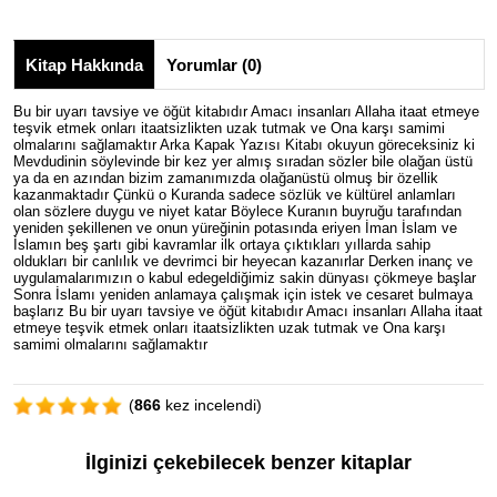
Kitap Hakkında
Yorumlar (0)
Bu bir uyarı tavsiye ve öğüt kitabıdır Amacı insanları Allaha itaat etmeye
teşvik etmek onları itaatsizlikten uzak tutmak ve Ona karşı samimi
olmalarını sağlamaktır Arka Kapak Yazısı Kitabı okuyun göreceksiniz ki
Mevdudinin söylevinde bir kez yer almış sıradan sözler bile olağan üstü
ya da en azından bizim zamanımızda olağanüstü olmuş bir özellik
kazanmaktadır Çünkü o Kuranda sadece sözlük ve kültürel anlamları
olan sözlere duygu ve niyet katar Böylece Kuranın buyruğu tarafından
yeniden şekillenen ve onun yüreğinin potasında eriyen İman İslam ve
İslamın beş şartı gibi kavramlar ilk ortaya çıktıkları yıllarda sahip
oldukları bir canlılık ve devrimci bir heyecan kazanırlar Derken inanç ve
uygulamalarımızın o kabul edegeldiğimiz sakin dünyası çökmeye başlar
Sonra İslamı yeniden anlamaya çalışmak için istek ve cesaret bulmaya
başlarız Bu bir uyarı tavsiye ve öğüt kitabıdır Amacı insanları Allaha itaat
etmeye teşvik etmek onları itaatsizlikten uzak tutmak ve Ona karşı
samimi olmalarını sağlamaktır
(
866
kez incelendi)
İlginizi çekebilecek benzer kitaplar