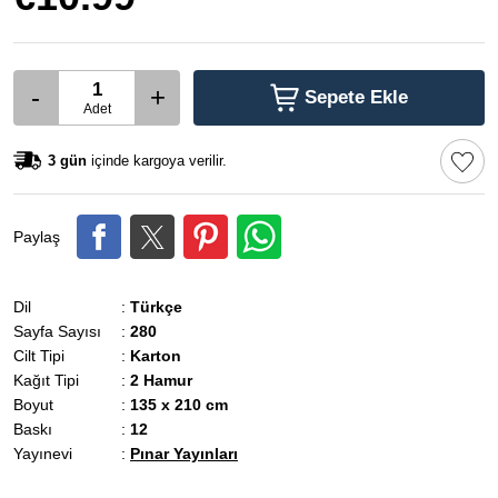
-
+
Sepete Ekle
Adet
3 gün
içinde kargoya verilir.
Paylaş
Dil
:
Türkçe
Sayfa Sayısı
:
280
Cilt Tipi
:
Karton
Kağıt Tipi
:
2 Hamur
Boyut
:
135 x 210 cm
Baskı
:
12
Yayınevi
:
Pınar Yayınları