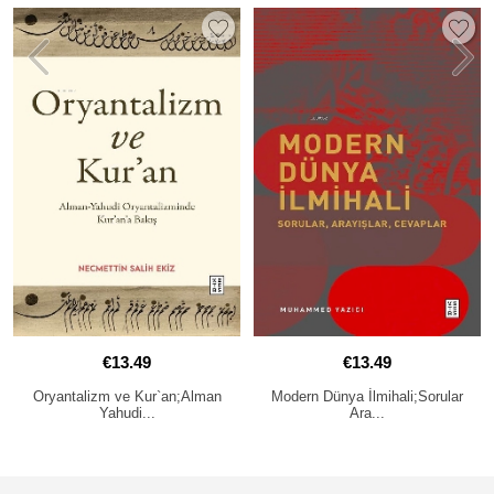
€13.49
€13.49
yantalizm ve Kur`an;Alman
Modern Dünya İlmihali;Sorular
Bağd
Yahudi...
Ara...